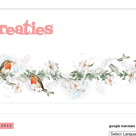
reaties
 2012
google translate