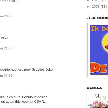
►
2010
(186
terend uit...
►
2009
(36)
om 20:59
De Egel challeng
e mica
om 21:05
kaartje heel orgineel.Groetjes Joke
om 21:17
19 april 2022
lous colours. FAbulous design...
g us again this week at CSAYL.