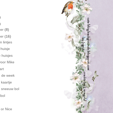
)
)
ber
(8)
ber
(16)
 lintjes
huisje
 huisjes
voor Mike
art
n de week
kaartje
 sneeuw bol
bol
 or Nice