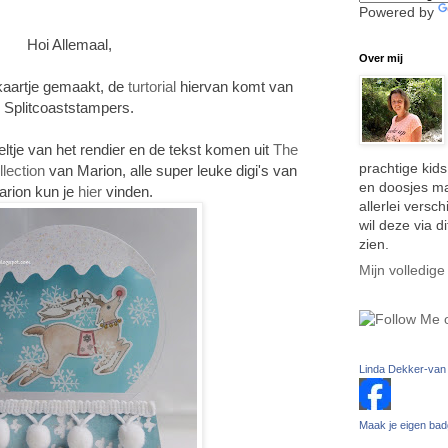
Powered by
Hoi Allemaal,
Over mij
kaartje gemaakt, de
turtorial
hiervan komt van
Splitcoaststampers.
eltje van het rendier en de tekst komen uit
The
prachtige kids
lection
van Marion, alle super leuke digi's van
en doosjes ma
rion kun je
hier
vinden.
allerlei versc
wil deze via di
zien.
Mijn volledige
Linda Dekker-van
Maak je eigen ba