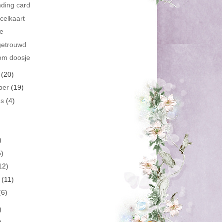
nding card
ircelkaart
je
getrouwd
om doosje
r
(20)
ber
(19)
us
(4)
)
5)
12)
i
(11)
(6)
)