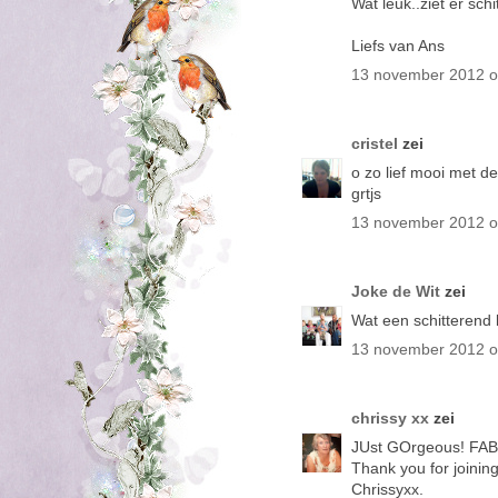
Wat leuk..ziet er schit
Liefs van Ans
13 november 2012 
cristel
zei
o zo lief mooi met d
grtjs
13 november 2012 
Joke de Wit
zei
Wat een schitterend 
13 november 2012 
chrissy xx
zei
JUst GOrgeous! FABu
Thank you for joinin
Chrissyxx.