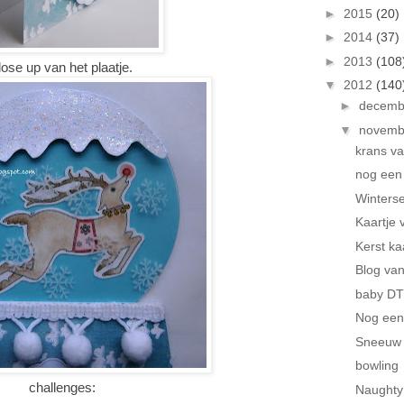
►
2015
(20)
►
2014
(37)
►
2013
(108
lose up van het plaatje.
▼
2012
(140
►
decem
▼
novem
krans van
nog een 
Winterse
Kaartje 
Kerst ka
Blog va
baby DT 
Nog een
Sneeuw 
bowling
challenges:
Naughty