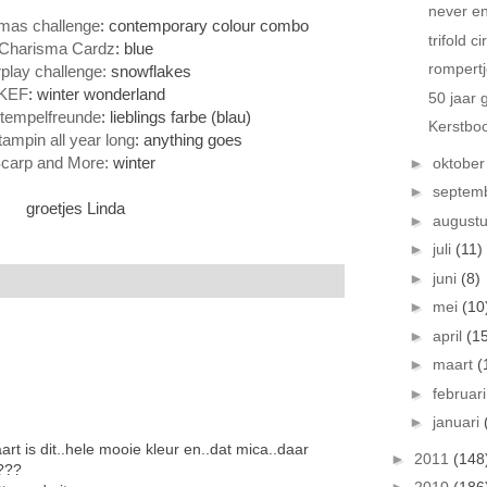
never e
tmas challenge
: contemporary colour combo
trifold c
Charisma Cardz
: blue
rompert
play challenge:
snowflakes
KEF
: winter wonderland
50 jaar 
Stempelfreunde
: lieblings farbe (blau)
Kerstbo
ampin all year long
: anything goes
carp and More:
winter
►
oktobe
►
septem
groetjes Linda
►
august
►
juli
(11)
►
juni
(8)
►
mei
(10
►
april
(1
►
maart
(
►
februar
►
januari
rt is dit..hele mooie kleur en..dat mica..daar
►
2011
(148
 ???