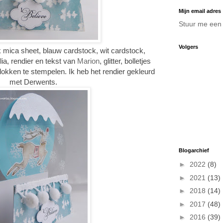
Mijn email adres
Stuur me een 
Volgers
k mica sheet, blauw cardstock, wit cardstock,
ia, rendier en tekst van
Marion
, glitter, bolletjes
vlokken te stempelen. Ik heb het rendier gekleurd
met Derwents.
Blogarchief
►
2022
(8)
►
2021
(13)
►
2018
(14)
►
2017
(48)
►
2016
(39)