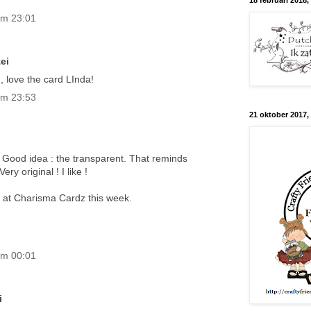
18 februari 2018,
om 23:01
ei
love the card LInda!
om 23:53
21 oktober 2017, 
! Good idea : the transparent. That reminds
ry original ! I like !
s at Charisma Cardz this week.
om 00:01
i