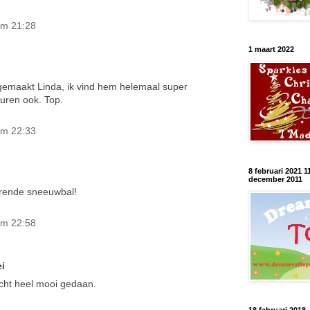
!
om 21:28
1 maart 2022
 gemaakt Linda, ik vind hem helemaal super
uren ook. Top.
om 22:33
8 februari 2021 1
december 2011
rende sneeuwbal!
om 22:58
i
echt heel mooi gedaan.